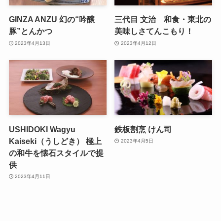
GINZA ANZU 幻の“吟醸
三代目 文治 和食・東北の
豚”とんかつ
美味しさてんこもり！
2023年4月13日
2023年4月12日
USHIDOKI Wagyu
鉄板割烹 けん司
Kaiseki（うしどき） 極上
2023年4月5日
の和牛を懐石スタイルで提
供
2023年4月11日