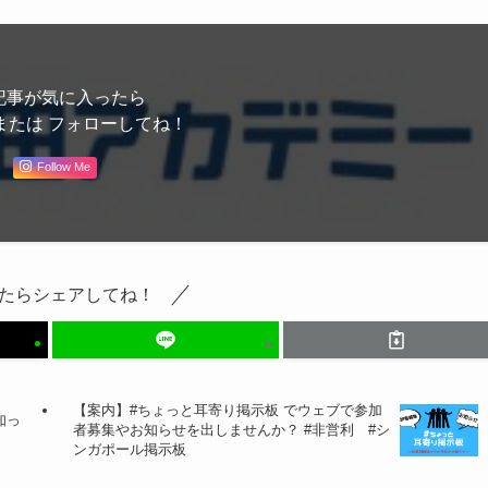
記事が気に入ったら
または フォローしてね！
Follow Me
たらシェアしてね！
【案内】#ちょっと耳寄り掲示板 でウェブで参加
知っ
者募集やお知らせを出しませんか？ #非営利 #シ
ンガポール掲示板