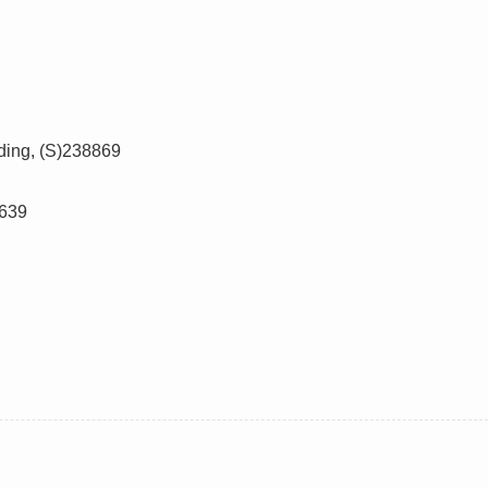
lding, (S)238869
8639