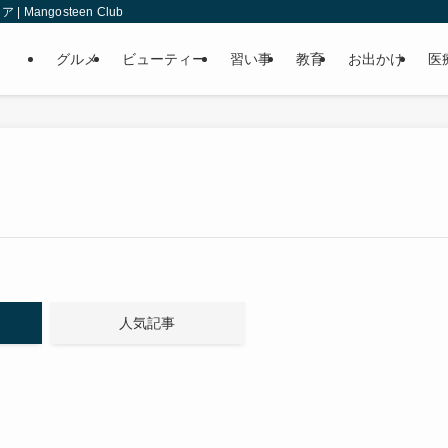
angosteen Club
グルメ
ビューティー
習い事
教育
お出かけ
医
人気記事