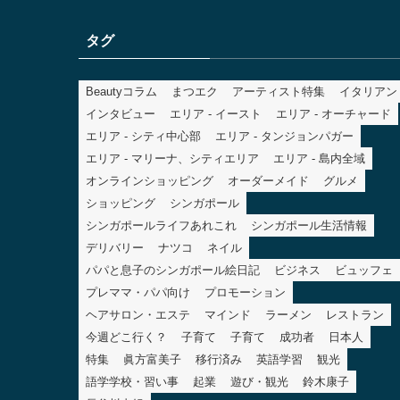
ゴ
リ
タグ
ー
Beautyコラム
まつエク
アーティスト特集
イタリアン
インタビュー
エリア - イースト
エリア - オーチャード
エリア - シティ中心部
エリア - タンジョンパガー
エリア - マリーナ、シティエリア
エリア - 島内全域
オンラインショッピング
オーダーメイド
グルメ
ショッピング
シンガポール
シンガポールライフあれこれ
シンガポール生活情報
デリバリー
ナツコ
ネイル
パパと息子のシンガポール絵日記
ビジネス
ビュッフェ
プレママ・パパ向け
プロモーション
ヘアサロン・エステ
マインド
ラーメン
レストラン
今週どこ行く？
子育て
子育て
成功者
日本人
特集
眞方富美子
移行済み
英語学習
観光
語学学校・習い事
起業
遊び・観光
鈴木康子