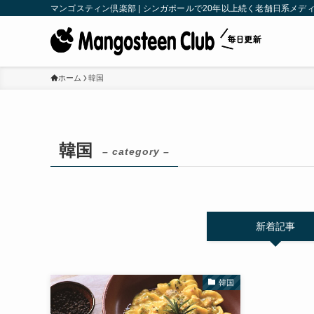
マンゴスティン倶楽部 | シンガポールで20年以上続く老舗日系メディア | M
ホーム
韓国
韓国
– category –
新着記事
韓国