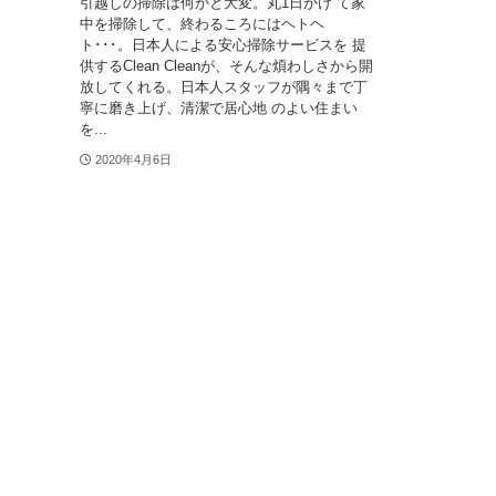
引越しの掃除は何かと大変。丸1日かけ て家
中を掃除して、終わるころにはヘトヘ
ト･･･。日本人による安心掃除サービスを 提
供するClean Cleanが、そんな煩わしさから開
放してくれる。日本人スタッフが隅々まで丁
寧に磨き上げ、清潔で居心地 のよい住まい
を...
2020年4月6日