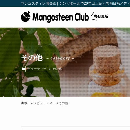
マンゴスティン倶楽部 | シンガポールで20年以上続く老舗日系メディア | M
その他
– category –
ビューティー
その他
ホーム
ビューティー
その他