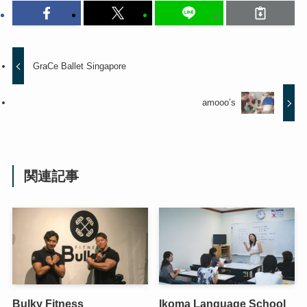
GraCe Ballet Singapore
amooo’s
関連記事
Bulky Fitness
Ikoma Language School