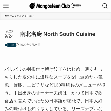
ホーム
グルメ
中華
2020
南北名廚 North South Cuisine
9/24
2020年9月24日
中華
パリパリの羽根付き焼き餃子をはじめ、薄くもっ
ちりした皮の中に濃厚なスープを閉じ込めた小籠
包、酢豚、エビチリなど130種類ものメニューが揃
う。中国出身のオーナー夫婦は、かつて日本で飲
食店を営んでいたため日本語が堪能で、日本人好
みの味付けも知り尽くしている。リーズナブルな