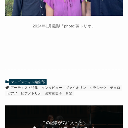
2024年1月撮影「photo:葵トリオ」
マンゴスティン編集部
アーティスト特集
インタビュー
ヴァイオリン
クラシック
チェロ
ピアノ
ピアノトリオ
眞方富美子
音楽
この記事が気に入ったら