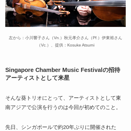
左から：小川響子さん（Vn.）秋元孝介さん（Pf.）伊東裕さん
（Vc.）、提供：Kosuke Atsumi
Singapore Chamber Music Festival
の招待
アーティストとして来星
そんな葵トリオにとって、アーティストとして東
南アジアで公演を行うのは今回が初めてのこと。
先日、シンガポールで約
20
年ぶりに開催された