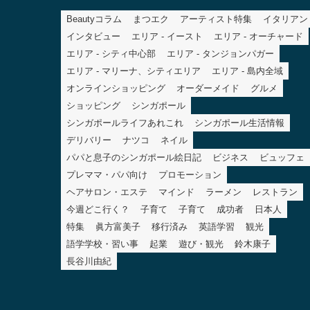
Beautyコラム
まつエク
アーティスト特集
イタリアン
インタビュー
エリア - イースト
エリア - オーチャード
エリア - シティ中心部
エリア - タンジョンパガー
エリア - マリーナ、シティエリア
エリア - 島内全域
オンラインショッピング
オーダーメイド
グルメ
ショッピング
シンガポール
シンガポールライフあれこれ
シンガポール生活情報
デリバリー
ナツコ
ネイル
パパと息子のシンガポール絵日記
ビジネス
ビュッフェ
プレママ・パパ向け
プロモーション
ヘアサロン・エステ
マインド
ラーメン
レストラン
今週どこ行く？
子育て
子育て
成功者
日本人
特集
眞方富美子
移行済み
英語学習
観光
語学学校・習い事
起業
遊び・観光
鈴木康子
長谷川由紀