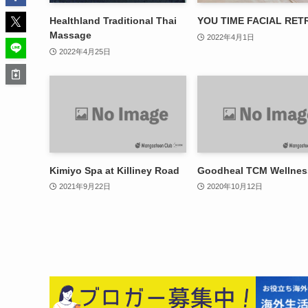
Healthland Traditional Thai
YOU TIME FACIAL RET
Massage
2022年4月1日
2022年4月25日
Kimiyo Spa at Killiney Road
Goodheal TCM Wellnes
2021年9月22日
2020年10月12日