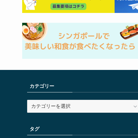
カテゴリー
カ
テ
ゴ
リ
タグ
ー