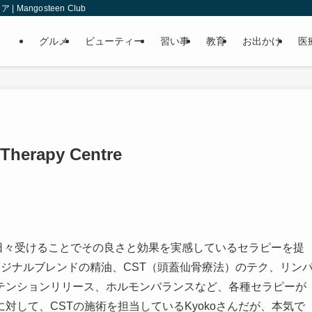
angosteen Club
グルメ
ビューティー
習い事
教育
お出かけ
医
 Therapy Centre
、日々受けることでその良さと効果を実感しているセラピーを提
ジナルブレンドの精油、CST（頭蓋仙骨療法）のテク、リン
テンションリリース、ホルモンバランスなど、各種セラピーが
対して、CSTの施術を担当しているKyokoさんだが、本気で