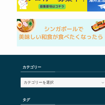
カテゴリー
カ
テ
ゴ
リ
タグ
ー