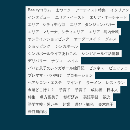
Beautyコラム
まつエク
アーティスト特集
イタリアン
インタビュー
エリア - イースト
エリア - オーチャード
エリア - シティ中心部
エリア - タンジョンパガー
エリア - マリーナ、シティエリア
エリア - 島内全域
オンラインショッピング
オーダーメイド
グルメ
ショッピング
シンガポール
シンガポールライフあれこれ
シンガポール生活情報
デリバリー
ナツコ
ネイル
パパと息子のシンガポール絵日記
ビジネス
ビュッフェ
プレママ・パパ向け
プロモーション
ヘアサロン・エステ
マインド
ラーメン
レストラン
今週どこ行く？
子育て
子育て
成功者
日本人
特集
眞方富美子
移行済み
英語学習
観光
語学学校・習い事
起業
遊び・観光
鈴木康子
長谷川由紀