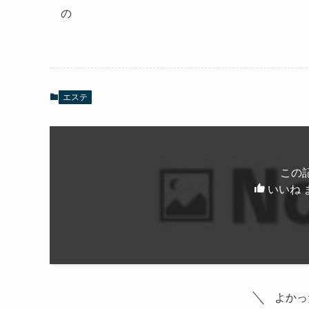
の
エステ
この
いいね 
よかっ