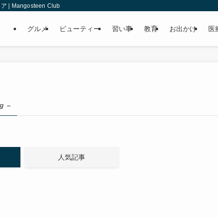
angosteen Club
グルメ
ビューティー
習い事
教育
お出かけ
医
ag –
人気記事