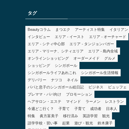
ゴ
リ
タグ
ー
Beautyコラム
まつエク
アーティスト特集
イタリアン
インタビュー
エリア - イースト
エリア - オーチャード
エリア - シティ中心部
エリア - タンジョンパガー
エリア - マリーナ、シティエリア
エリア - 島内全域
オンラインショッピング
オーダーメイド
グルメ
ショッピング
シンガポール
シンガポールライフあれこれ
シンガポール生活情報
デリバリー
ナツコ
ネイル
パパと息子のシンガポール絵日記
ビジネス
ビュッフェ
プレママ・パパ向け
プロモーション
ヘアサロン・エステ
マインド
ラーメン
レストラン
今週どこ行く？
子育て
子育て
成功者
日本人
特集
眞方富美子
移行済み
英語学習
観光
語学学校・習い事
起業
遊び・観光
鈴木康子